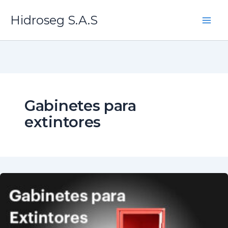
Ir
Hidroseg S.A.S
al
contenido
Gabinetes para
extintores