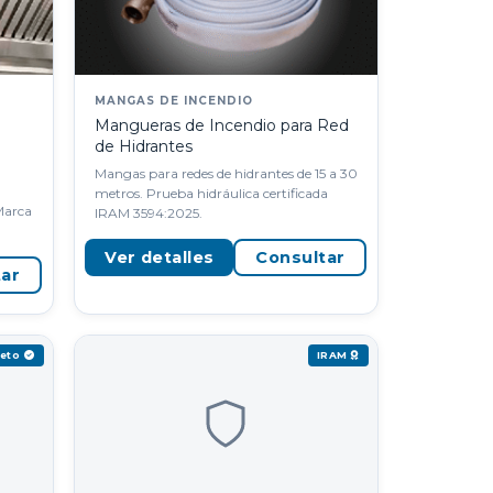
MANGAS DE INCENDIO
Mangueras de Incendio para Red
de Hidrantes
Mangas para redes de hidrantes de 15 a 30
a
metros. Prueba hidráulica certificada
 Marca
IRAM 3594:2025.
Ver detalles
Consultar
tar
reto
IRAM