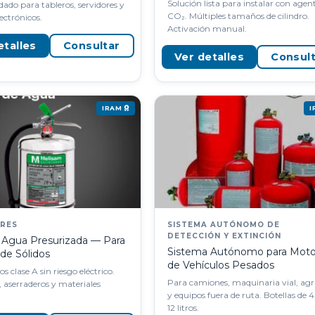
Solución lista para instalar con agen
do para tableros, servidores y
CO₂. Múltiples tamaños de cilindro.
ectrónicos.
Activación manual.
etalles
Consultar
Ver detalles
Consul
IRAM
ORES
SISTEMA AUTÓNOMO DE
DETECCIÓN Y EXTINCIÓN
r Agua Presurizada — Para
Sistema Autónomo para Moto
de Sólidos
de Vehículos Pesados
s clase A sin riesgo eléctrico.
Para camiones, maquinaria vial, agr
, aserraderos y materiales
y equipos fuera de ruta. Botellas de 4
12 litros.