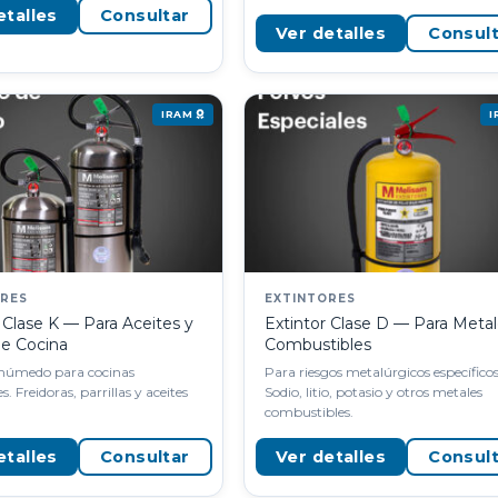
etalles
Consultar
Ver detalles
Consul
IRAM
ORES
EXTINTORES
 Clase K — Para Aceites y
Extintor Clase D — Para Meta
de Cocina
Combustibles
húmedo para cocinas
Para riesgos metalúrgicos específicos
s. Freidoras, parrillas y aceites
Sodio, litio, potasio y otros metales
combustibles.
etalles
Consultar
Ver detalles
Consul