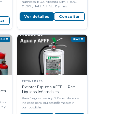
te
húmedos. BOX, Argenta Slim, FROG,
DL20L, HALL A, HALL E y más.
Ver detalles
Consultar
tar
IRAM
IRAM
EXTINTORES
Extintor Espuma AFFF — Para
res
Líquidos Inflamables
Para fuegos clase A y B. Especialmente
ícola
indicado para líquidos inflamables y
, 7 y
combustibles.