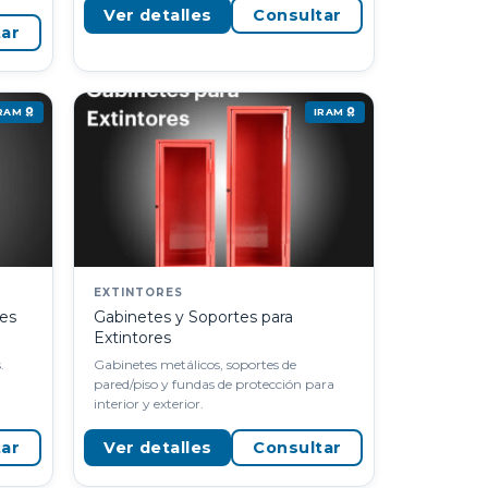
Ver detalles
Consultar
tar
IRAM
IRAM
EXTINTORES
les
Gabinetes y Soportes para
Extintores
.
Gabinetes metálicos, soportes de
pared/piso y fundas de protección para
interior y exterior.
tar
Ver detalles
Consultar