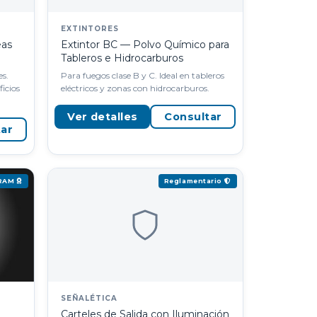
EXTINTORES
eas
Extintor BC — Polvo Químico para
Tableros e Hidrocarburos
es.
Para fuegos clase B y C. Ideal en tableros
icios
eléctricos y zonas con hidrocarburos.
Ver detalles
Consultar
tar
IRAM
Reglamentario
SEÑALÉTICA
Carteles de Salida con Iluminación