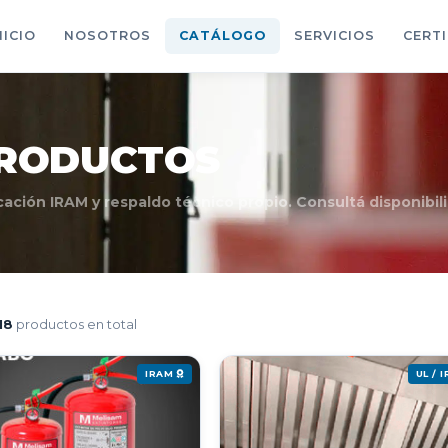
NICIO
NOSOTROS
CATÁLOGO
SERVICIOS
CERT
PRODUCTOS
ación IRAM y respaldo técnico propio. Consultá disponibil
18
productos en total
IRAM
UL / 