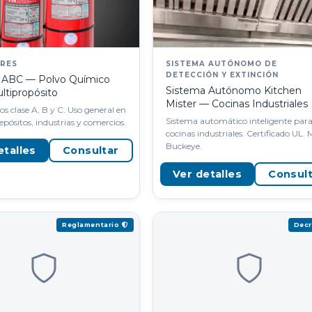
ORES
SISTEMA AUTÓNOMO DE
DETECCIÓN Y EXTINCIÓN
r ABC — Polvo Químico
Sistema Autónomo Kitchen
ltipropósito
Mister — Cocinas Industriales
s clase A, B y C. Uso general en
Sistema automático inteligente par
depósitos, industrias y comercios.
cocinas industriales. Certificado UL.
Buckeye.
etalles
Consultar
Ver detalles
Consul
Reglamentario
Dec