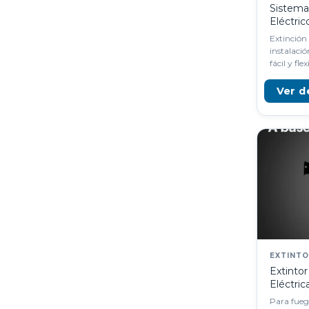
Sistema
Eléctric
Extinción
instalació
fácil y flex
Ver d
EXTINT
Extintor
Eléctric
Para fuego