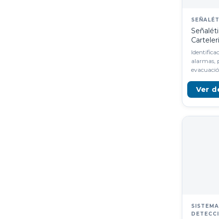
SEÑALÉT
Señalét
Cartele
Identifica
alarmas, 
evacuació
Ver d
SISTEM
DETECCI