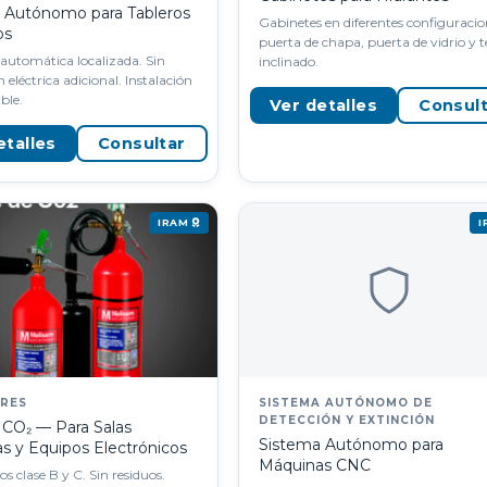
 Autónomo para Tableros
Gabinetes en diferentes configuracio
os
puerta de chapa, puerta de vidrio y 
 automática localizada. Sin
inclinado.
n eléctrica adicional. Instalación
ible.
Ver detalles
Consul
etalles
Consultar
IRAM
ORES
SISTEMA AUTÓNOMO DE
DETECCIÓN Y EXTINCIÓN
 CO₂ — Para Salas
Sistema Autónomo para
as y Equipos Electrónicos
Máquinas CNC
s clase B y C. Sin residuos.