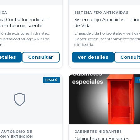
ICA
SISTEMA FIJO ANTICAÍDAS
ica Contra Incendios —
Sistema Fijo Anticaídas — Lín
ría Fotoluminiscente
de Vida
ción de extintores, hidrantes,
Líneas de vida horizontales y vertical
puertas cortafuego y vías de
Construcción, mantenimiento de edif
n.
e industria.
etalles
Consultar
Ver detalles
Consul
IRAM
A AUTÓNOMO DE
GABINETES HIDRANTES
ÓN Y EXTINCIÓN
Gabinetes para Hidrantes