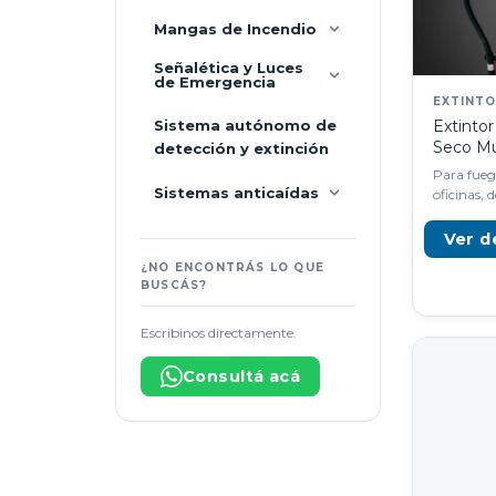
Mangas de Incendio
Señalética y Luces
de Emergencia
EXTINT
Sistema autónomo de
Extinto
Seco Mu
detección y extinción
Para fuego
Sistemas anticaídas
oficinas, 
Ver d
¿NO ENCONTRÁS LO QUE
BUSCÁS?
Escribinos directamente.
Consultá acá