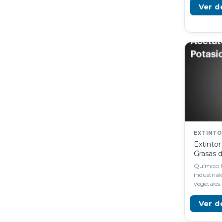
Ver d
EXTINT
Extintor
Grasas 
Químico 
industriale
vegetales.
Ver d