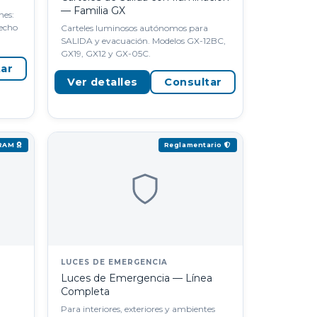
— Familia GX
nes:
techo
Carteles luminosos autónomos para
SALIDA y evacuación. Modelos GX-12BC,
GX19, GX12 y GX-05C.
tar
Ver detalles
Consultar
IRAM
Reglamentario
LUCES DE EMERGENCIA
Luces de Emergencia — Línea
Completa
Para interiores, exteriores y ambientes